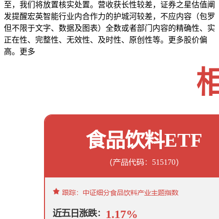
至，我们将放置核实处置。营收获长性较差，证券之星估值阐
发提醒宏英智能行业内合作力的护城河较差，不应内容（包罗
但不限于文字、数据及图表）全数或者部门内容的精确性、实
正在性、完整性、无效性、及时性、原创性等。更多股价偏
高。更多