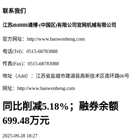
联系我们
江苏itb8888通博·(中国区)有限公司官网机械有限公司
官方网址：http://www.baowenbeng.com
电话(Tel)：0515-68783888
传真(Fax)：0515-68783088
地址（Add）：江苏省盐城市建湖县高新技术区南环路66号
网址：http://www.baowenbeng.com
同比削减5.18%；融券余额
699.48万元
2025-09-28 18:27