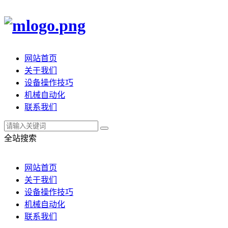
网站首页
关于我们
设备操作技巧
机械自动化
联系我们
全站搜索
网站首页
关于我们
设备操作技巧
机械自动化
联系我们