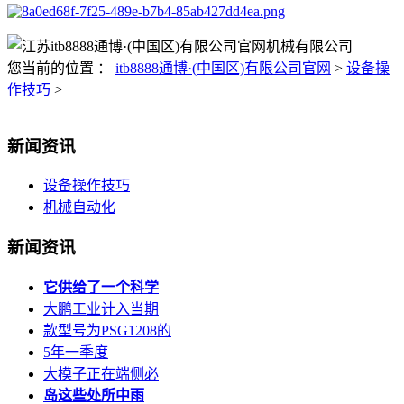
您当前的位置 ：
itb8888通博·(中国区)有限公司官网
>
设备操
作技巧
>
新闻资讯
设备操作技巧
机械自动化
新闻资讯
它供给了一个科学
大鹏工业计入当期
款型号为PSG1208的
5年一季度
大模子正在端侧必
岛这些处所中雨