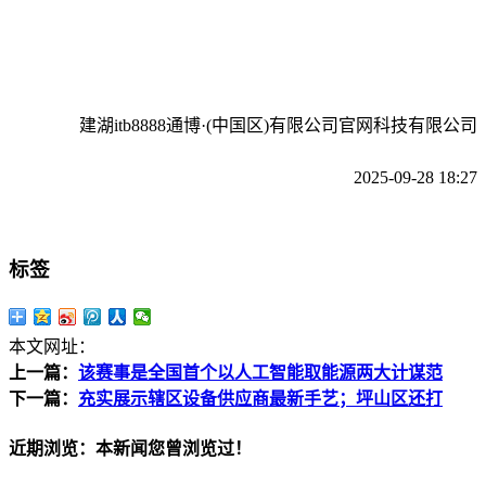
建湖itb8888通博·(中国区)有限公司官网科技有限公司
2025-09-28 18:27
标签
本文网址：
上一篇：
该赛事是全国首个以人工智能取能源两大计谋范
下一篇：
充实展示辖区设备供应商最新手艺；坪山区还打
近期浏览：本新闻您曾浏览过！