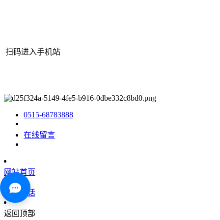
扫码进入手机站
网站地图
|
|
XML
|
© 2022 Copyright
江苏itb8888通博·(中国区)有
限公司官网机械有限公司
All rights reserved.
0515-68783888
在线留言
网站首页
咨询电话
返回顶部