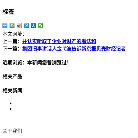
标签
本文网址：
上一篇：
并认实听取了企业对财产的看法和
下一篇：
集团旧事讲话人金弋波告诉新京报贝壳财经记者
近期浏览：本新闻您曾浏览过！
相关产品
相关新闻
关于我们