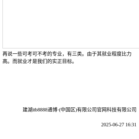
再说一些可考可不考的专业，有三类。由于其就业程度比力
高。而就业才是我们的实正目标。
建湖itb8888通博·(中国区)有限公司官网科技有限公司
2025-06-27 16:31