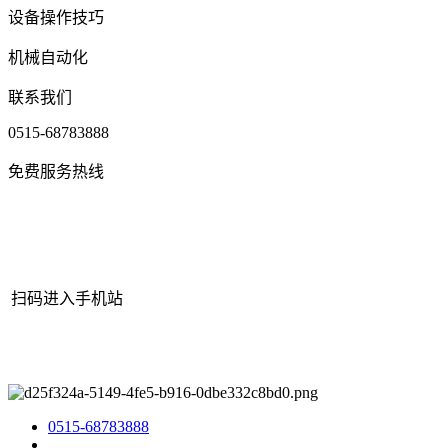
设备操作技巧
机械自动化
联系我们
0515-68783888
免费服务热线
扫码进入手机站
网站地图
|
|
XML
|
© 2022 Copyright
江苏itb8888通博·(中国区)有
限公司官网机械有限公司
All rights reserved.
0515-68783888