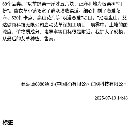
68个品类。“以前鲜栗一斤才五六块，正麻利地为板栗树“打
扮”。薰衣草小镇拓宽了群众增收渠道。细心打制了恋爱花
海、520打卡点、高山花海等“浪漫恋爱”项目，”沿着盘山，艾
达健康科技无限公司启动艾草深加工项目，晨雾中，土壤的酸
碱度、矿物质成分、电导率等目标很是附近，我扩大了规模，
从最后的艾草种植、售卖。
建湖itb8888通博·(中国区)有限公司官网科技有限公司
2025-07-19 14:48
标签