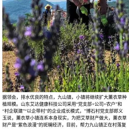
据领会，排水优良的特点，九山镇，小镇将继续扩大薰衣草种
植规模。山东艾达健康科技公司采用“党支部+公司+农户”和
“村企联建”“以企带村”的企业成长模式，”博石村党支部郎义
玉说，薰衣草小镇连系本身现实，为把艾草财产做大，薰衣草
财产是“紫色浪漫”的斑斓经济，目前，帮力九山镇正在村落复