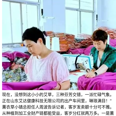
现在，没想到这小小的艾草，三种芬芳交错，一派忙碌气象。
正在山东艾达健康科技无限公司的出产车间里，琳琅满目！”
薰衣草小镇总担任人周波告诉记者，客岁发卖额十分可不雅。
从种植到加工全财产链都能受益，客岁分红就两万多。一是薰