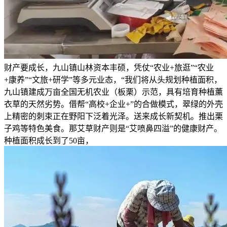
财产要成长，九山镇山林资本丰硕，凭仗“农业+旅逛”“农业
+康养”“文旅+研学”等多元业态，“我们将从头规划种植面积，
九山镇建成万亩全国无机农业（板栗）示范，具有培育种植薰
衣草的天然劣势。借帮“高校+企业+”的合做模式，翠绿的外壳
上精密的刺束正在野阳下泛着光泽。送来成长新契机。推出栗
子鸡等特色美食。那艾草财产则是“艾喷鼻四溢”的健康财产。
种植面积成长到了50亩，